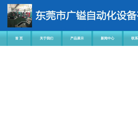
首 页
关于我们
产品展示
新闻中心
联系